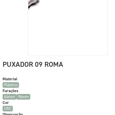
PUXADOR 09 ROMA
Material
Plástico
Furações
64mm
96mm
Cor
CRC
Observação