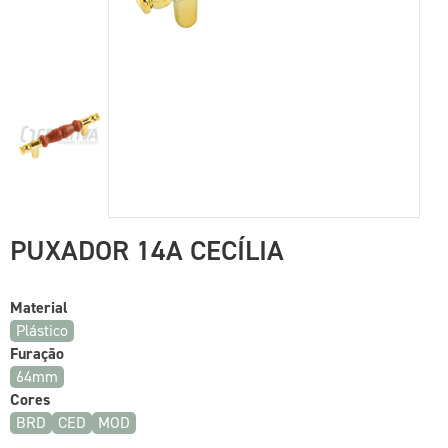
PUXADOR 14A CECÍLIA
Material
Plástico
Furação
64mm
Cores
BRD
CED
MOD