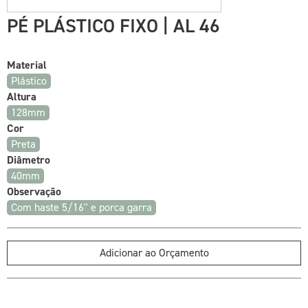
PÉ PLÁSTICO FIXO | AL 46
Material
Plástico
Altura
128mm
Cor
Preta
Diâmetro
40mm
Observação
Com haste 5/16'' e porca garra
Adicionar ao Orçamento