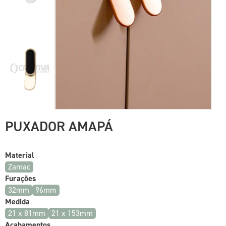
PUXADOR AMAPÁ
Material
Zamac
Furações
32mm
96mm
Medida
21 x 81mm
21 x 153mm
Acabamentos