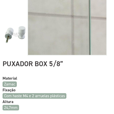
PUXADOR BOX 5/8”
Material
Zamac
Fixação
Com haste M4 e 2 arruelas plásticas
Altura
24,7mm