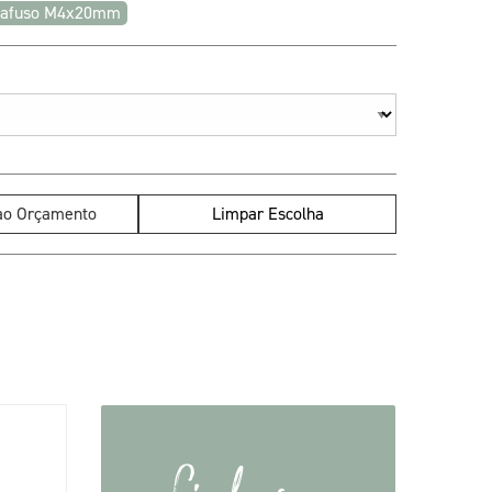
rafuso M4x20mm
 ao Orçamento
Limpar Escolha
Linhas e