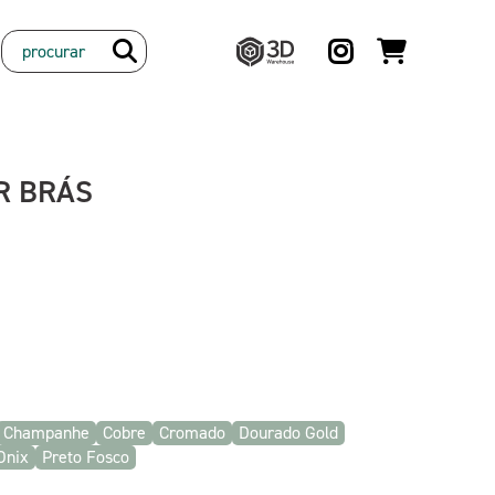
3D
Warehouse
R BRÁS
Champanhe
Cobre
Cromado
Dourado Gold
Onix
Preto Fosco