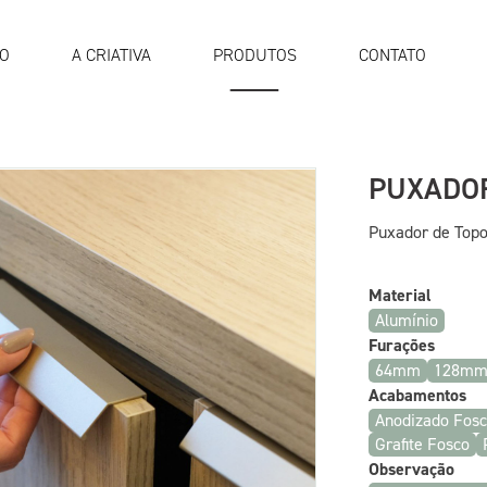
IO
A CRIATIVA
PRODUTOS
CONTATO
PUXADO
Puxador de Top
Material
Alumínio
Furações
64mm
128m
Acabamentos
Anodizado Fos
Grafite Fosco
Observação