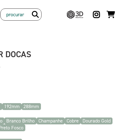
3D
Warehouse
R DOCAS
o
m
192mm
288mm
co
Branco Brilho
Champanhe
Cobre
Dourado Gold
Preto Fosco